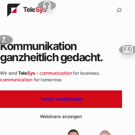
headset_mic
Suchen
call_merge
Kommunikation
contact_phone
ganzheitlich gedacht.
Wir sind
Tele
Sys
–
communication
for business.
communication
for tomorrow.
Termin vereinbaren
Webinare anzeigen